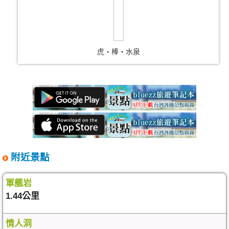
虎‧棒‧水泉
附近景點
軍艦岩
1.44公里
情人洞