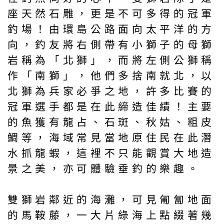
座天然石雕，更是不可多得的冠軍
釣場！由環島公路面向太平洋的方
向，釣友將右側帶有小獅子的母獅
岩稱為「北獅」，而將左側公獅稱
作「南獅」，他們多捨南就北，以
北獅為兵家必爭之地，許多比賽的
冠軍選手都是在此締造佳績！主要
的魚獲有龍占、石斑、秋姑、粗皮
鯛等，海域常見當地原住民在此潛
水抓龍蝦，這裡不只能觀賞大地造
景之美，亦可體驗垂釣的樂趣。
雙獅岩鄰近的海灘，可見匍匐地面
的馬鞍藤，一大片綠海上點綴著幾