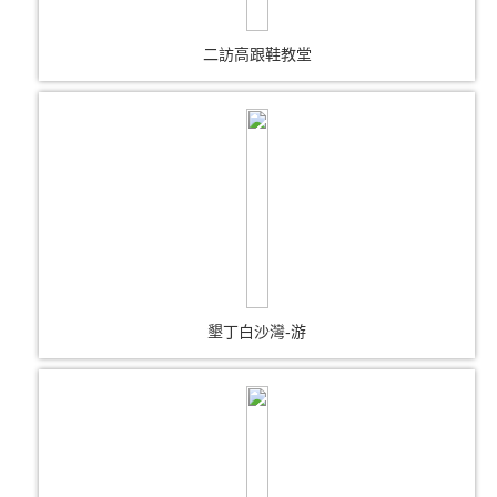
二訪高跟鞋教堂
墾丁白沙灣-游