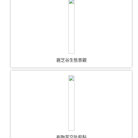
鹿芝谷生態景觀
板陶窯交趾剪黏