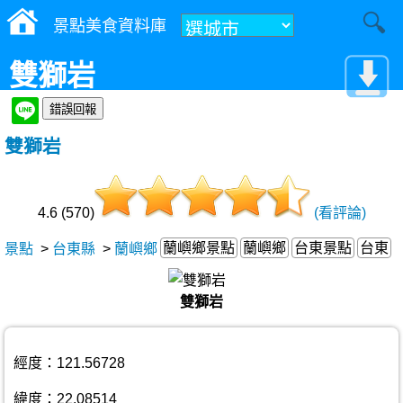
景點美食資料庫
雙獅岩
雙獅岩
4.6 (570)
(看評論)
蘭嶼鄉景點
蘭嶼鄉
台東景點
台東
景點
>
台東縣
>
蘭嶼鄉
雙獅岩
經度：121.56728
緯度：22.08514