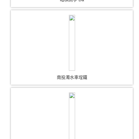
南投濁水車埕鐵