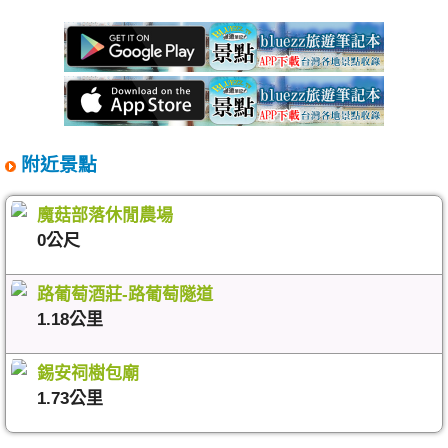
附近景點
魔菇部落休閒農場
0公尺
路葡萄酒莊-路葡萄隧道
1.18公里
錫安祠樹包廟
1.73公里