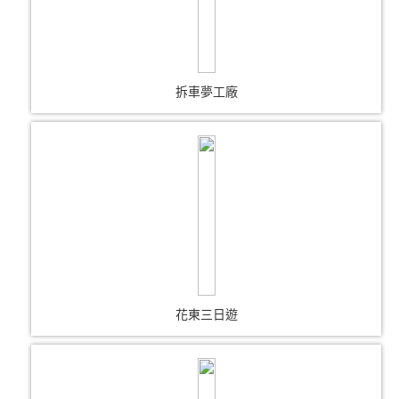
拆車夢工廠
花東三日遊