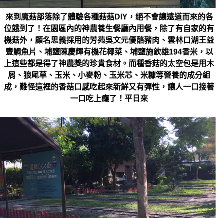
來到魔菇部落除了體驗各種菇菇DIY，絕不會讓遠道而來的各
位餓到了！在園區內的神農養生餐廳內用餐，除了有自家的有
機菇外，顧名思義採用的芳苑吳文元優酪豬肉、雲林口湖王益
豐鯛魚片、埔鹽陳慶輝有機花椰菜、埔鹽施欽雄194香米，以
上這些都是得了神農獎的珍貴食材。而種香菇的太空包是用木
屑、狼尾草、玉米、小麥粉、玉米芯、米糠等營養的成分組
成，難怪這裡的香菇口感吃起來新鮮又有彈性，讓人一口接著
一口吃上癮了！平日來