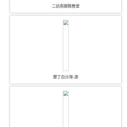
二訪高跟鞋教堂
墾丁白沙灣-游