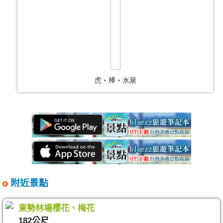
虎‧棒‧水泉
附近景點
東勢林場櫻花、梅花
182公尺