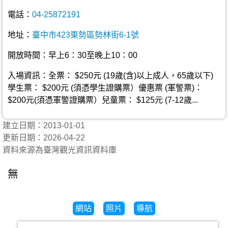
電話：
04-25872191
地址：
臺中市423東勢區勢林街6-1號
開放時間：早上6：30至晚上10：00
入場資訊：全票： $250元 (19歲(含)以上成人，65歲以下)
學生票： $200元 (須憑學生證購票）優惠票 (軍警票)：
$200元(須憑軍警證購票）兒童票： $125元 (7-12歲...
建立日期：2013-01-01
更新日期：2026-04-22
資料來源為臺灣觀光資訊資料庫
無
網站
照片
導航