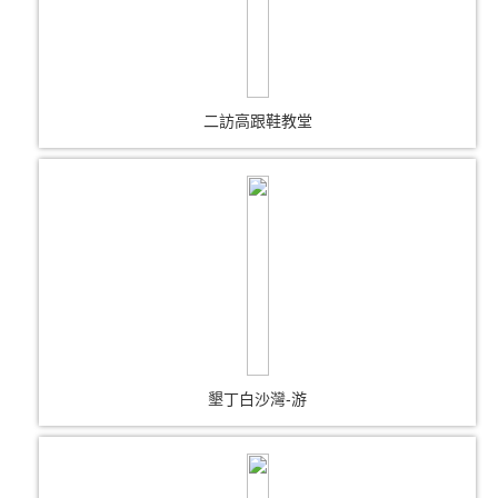
二訪高跟鞋教堂
墾丁白沙灣-游