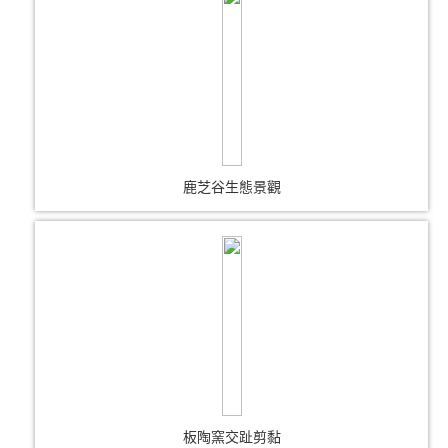
鹿芝谷生態景觀
板陶窯交趾剪黏