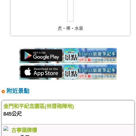
虎‧棒‧水泉
附近景點
金門和平紀念園區(林厝砲陣地)
845公尺
古寧頭牌樓