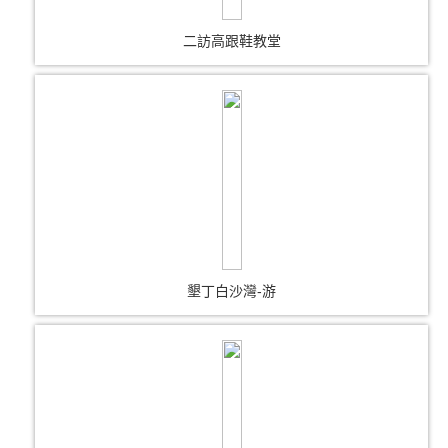
二訪高跟鞋教堂
墾丁白沙灣-游