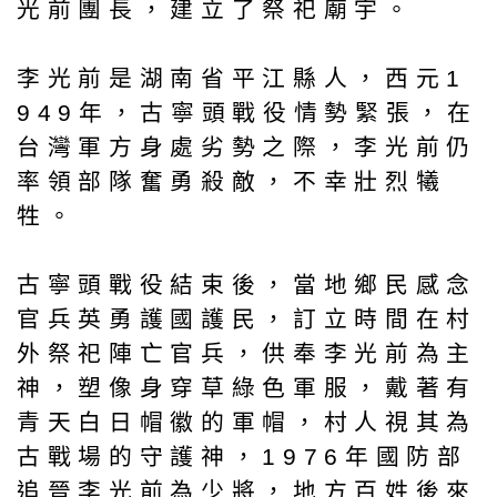
光前團長，建立了祭祀廟宇。
李光前是湖南省平江縣人，西元1
949年，古寧頭戰役情勢緊張，在
台灣軍方身處劣勢之際，李光前仍
率領部隊奮勇殺敵，不幸壯烈犧
牲。
古寧頭戰役結束後，當地鄉民感念
官兵英勇護國護民，訂立時間在村
外祭祀陣亡官兵，供奉李光前為主
神，塑像身穿草綠色軍服，戴著有
青天白日帽徽的軍帽，村人視其為
古戰場的守護神，1976年國防部
追晉李光前為少將，地方百姓後來