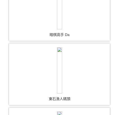
暗棋高手 Da
東石漁人碼頭