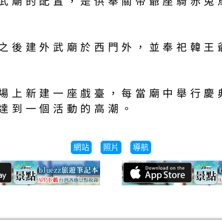
武廟的配置，是供奉關帝爺座騎赤兔
之後建外武廟於西門外，並奉祀韓王
場上新建一座戲臺，每當廟中舉行慶
達到一個活動的高潮。
網站
照片
導航