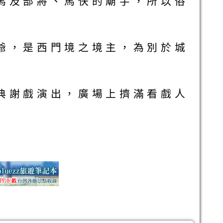
馬及部將、馬伕的廟宇，所以俗
爺，是西門境之境主，為別於城
典謝戲演出，廣場上擠滿看戲人