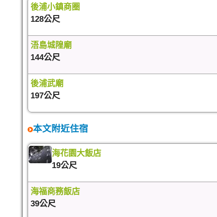
後浦小鎮商圈
128公尺
浯島城隍廟
144公尺
後浦武廟
197公尺
本文附近住宿
海花園大飯店
19公尺
海福商務飯店
39公尺