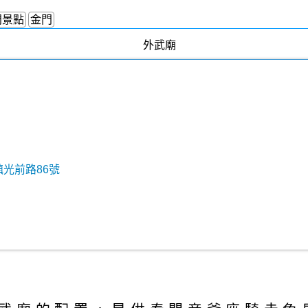
門景點
金門
鎮光前路86號