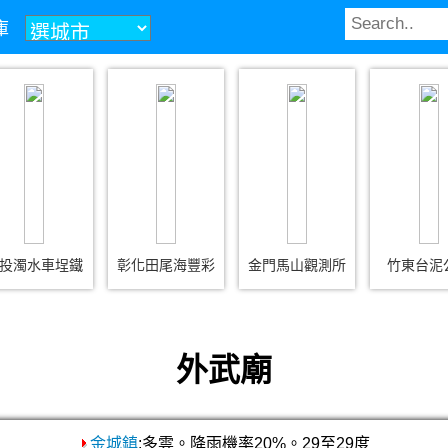
庫
投濁水車埕鐵
彰化田尾海豐彩
金門馬山觀測所
竹東台泥
外武廟
金城鎮
:多雲。降雨機率20%。29至29度