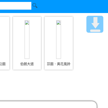
公園
伯朗大道
芬園．黃花風鈴