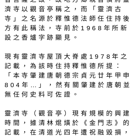
濟寺以觀音亭稱之，而「靈濟古
寺」之名源於釋惟德法師任住持後
方有此稱法，寺前於1968年所新
設之香爐字跡顯見。
現有靈濟寺屋頂大脊處1978年之
記載，為該時住持釋惟德所提：
「本寺肇建唐朝德宗貞元廿年甲申
804年…」，然有關肇建於唐朝並
無任何史料可佐證。
靈濟寺（觀音亭）現有規模的興建
時間，據清林焜熿於《金門志》的
記載，在清道光四年遭祝融毀損，