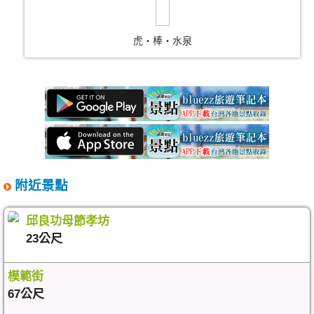
虎‧棒‧水泉
附近景點
邱良功母節孝坊
23公尺
模範街
67公尺