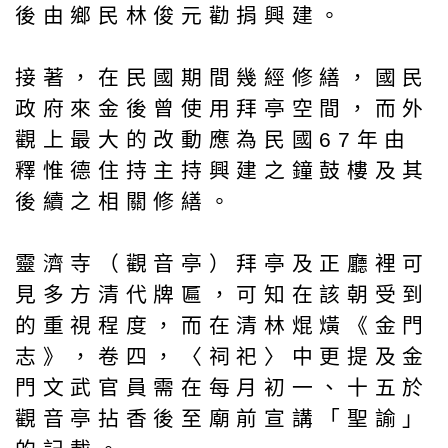
後由鄉民林俊元勸捐興建。
接著，在民國期間幾經修繕，國民
政府來金後曾使用拜亭空間，而外
觀上最大的改動應為民國67年由
釋惟德住持主持興建之鐘鼓樓及其
後續之相關修繕。
靈濟寺（觀音亭）拜亭及正廳裡可
見多方清代牌匾，可知在該朝受到
的重視程度，而在清林焜熿《金門
志》，卷四，〈祠祀〉中更提及金
門文武官員需在每月初一、十五於
觀音亭拈香後至廟前宣講「聖諭」