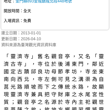
地址：
金門縣893金城鎮城北段448地號
開放時間：全天
入場資訊：免費
建立日期：2013-01-01
更新日期：2026-04-10
資料來源為臺灣觀光資訊資料庫
「靈濟寺」舊名觀音亭，又名「靈
濟古寺」，寺位於後浦東門，鄰近
國定古蹟邱良功母節孝坊，寺坐東
南向西北，寺左側可見之溝渠為自
莒光路順坡而下之傳統水路，故顯
現靈濟寺兼具把守財庫之水尾宮性
質；觀音亭之名源於寺內主祀觀世
音菩薩之故，故地方鄉親習慣將靈