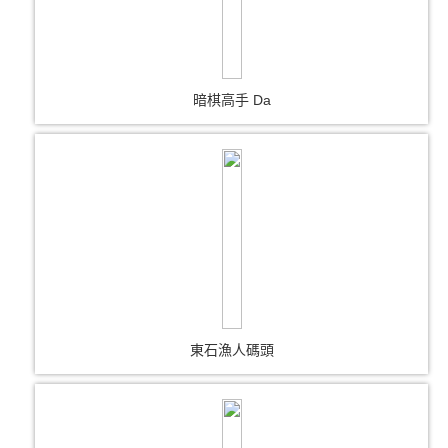
暗棋高手 Da
東石漁人碼頭