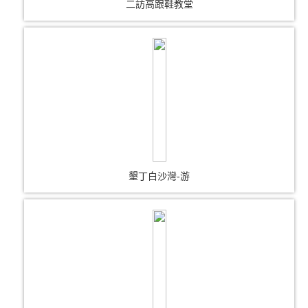
二訪高跟鞋教堂
墾丁白沙灣-游