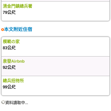
清金門鎮總兵署
79公尺
本文附近住宿
模範の家
83公尺
泉發Airbnb
92公尺
總兵招待所
99公尺
資料讀取中...