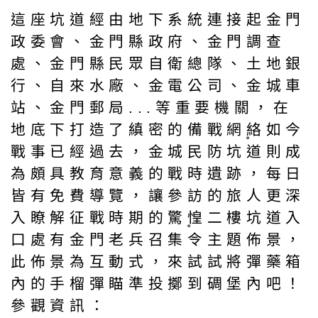
這座坑道經由地下系統連接起金門
政委會、金門縣政府、金門調查
處、金門縣民眾自衛總隊、土地銀
行、自來水廠、金電公司、金城車
站、金門郵局...等重要機關，在
地底下打造了縝密的備戰網絡〪如今
戰事已經過去，金城民防坑道則成
為頗具教育意義的戰時遺跡，每日
皆有免費導覽，讓參訪的旅人更深
入瞭解征戰時期的驚惶〪二樓坑道入
口處有金門老兵召集令主題佈景，
此佈景為互動式，來試試將彈藥箱
內的手榴彈瞄準投擲到碉堡內吧！
參觀資訊：