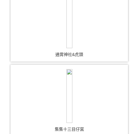
通霄神社&虎頭
集集十三目仔窯