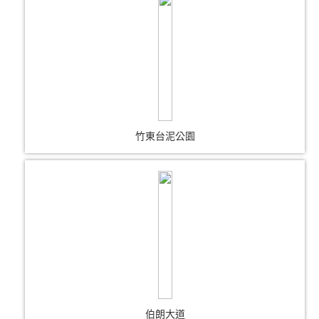
竹東台泥公園
伯朗大道