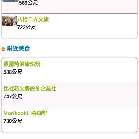
563公尺
八拾二弄文旅
722公尺
附近美食
黑爾詩健康烘焙
588公尺
比杜菈文藝設計企業社
747公尺
Morikoohii 森咖啡
780公尺