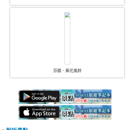
芬園．黃花風鈴