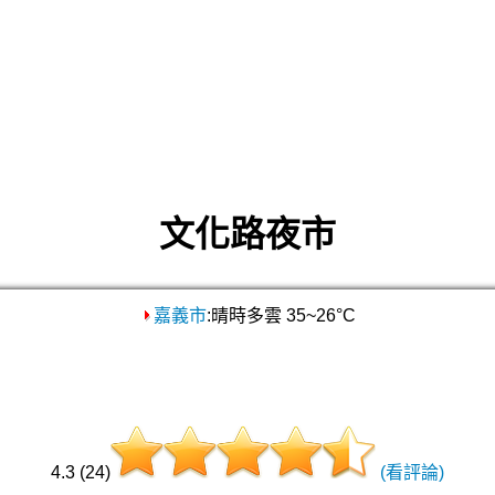
文化路夜市
嘉義市
:晴時多雲 35~26°C
4.3 (24)
(看評論)