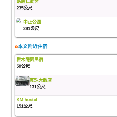
嘉義仁武宮
235公尺
中正公園
291公尺
本文附近住宿
橙木隱園民宿
59公尺
真珠大飯店
131公尺
KM hostel
151公尺