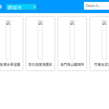
庫
投濁水車埕鐵
彰化田尾海豐彩
金門馬山觀測所
竹東台泥