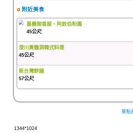
附近美食
嘉義御香屋、阿欽伯粉圓
45公尺
澄川黃鶴洞韓式料理
45公尺
新台灣餅舖
57公尺
景點
1344*1024