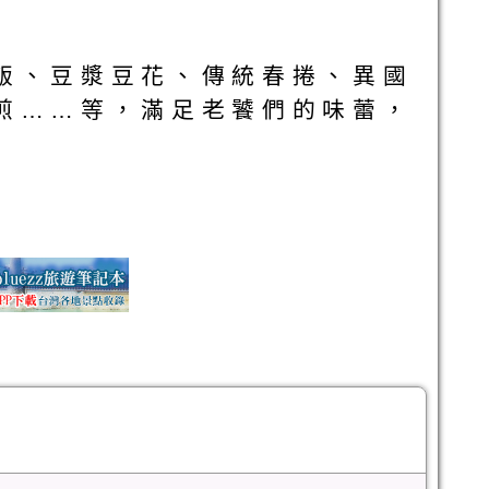
飯、豆漿豆花、傳統春捲、異國
煎……等，滿足老饕們的味蕾，