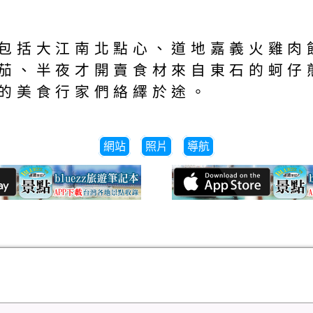
包括大江南北點心、道地嘉義火雞肉
茄、半夜才開賣食材來自東石的蚵仔
的美食行家們絡繹於途。
網站
照片
導航