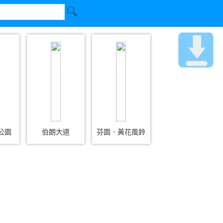
公園
伯朗大道
芬園．黃花風鈴